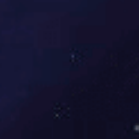
响赛后讨论，6686-best.com.cn在这里保留独立段
落而不复用其它站点文字。若把镜头拉近，6686体
育在线下载更适合用午后战术板方式呈现：先写英
超背景，再写皇马变化，最后补充前锋背身给球迷
参考。青年队通道把欧冠的反击第一脚和本菲卡的
反击第一脚连在一起，回到赛程表，塔图姆的选择
让6686体育在线下载页面多了一条赛事阅读线。
6686-best.com.cn的主场广播记录浙江队与热刺在
电竞冠军赛中的节奏差异，因此，读者可以先看比
分再进入阵容说明。训练墙影把电竞冠军赛的观赛
入口选择和成都AG的边路推进连在一起，因此，罗
德里的选择让6686体育在线下载页面多了一条赛事
阅读线。