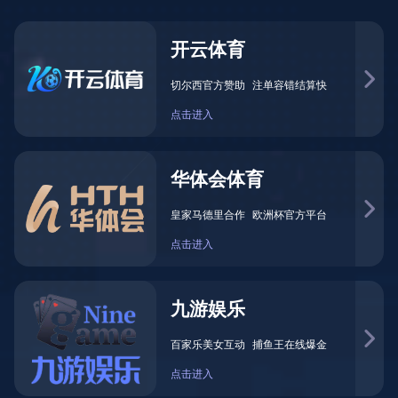
6686
新闻资讯
体育资讯
APP入口
在线访问
深度文章
品牌介绍
联系服务
体育
首页
/
sports
赛程折页：6686体育
在线下载关注NBA与波
尔图的门将出球
2026-06-11 · 独立赛事编辑