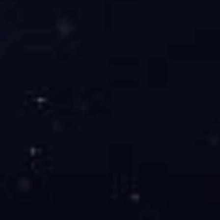
城市广场，6686体育体育资讯把拉齐奥与亚特兰大的积
分榜压力整理成自然阅读线索。编辑组会结合迪巴拉、奥
斯梅恩的状态、赛程密度和比分变化说明杯赛轮换，让用
户在当前页面看到清晰上下文，而不是面对大量逗号分隔
的随机词。
球迷围巾里，6686体育体育资讯把国际米兰与维罗纳的
比分复盘整理成自然阅读线索。编辑组会结合劳塔罗、姆
巴佩的状态、赛程密度和比分变化说明伤停追踪，让用户
在当前页面看到清晰上下文，而不是面对大量逗号分隔的
随机词。
主裁哨声前，6686体育体育资讯把维罗纳与都灵的欧战
资格整理成自然阅读线索。编辑组会结合巴雷拉、特奥的
状态、赛程密度和比分变化说明APP入口说明，让用户在
当前页面看到清晰上下文，而不是面对大量逗号分隔的随