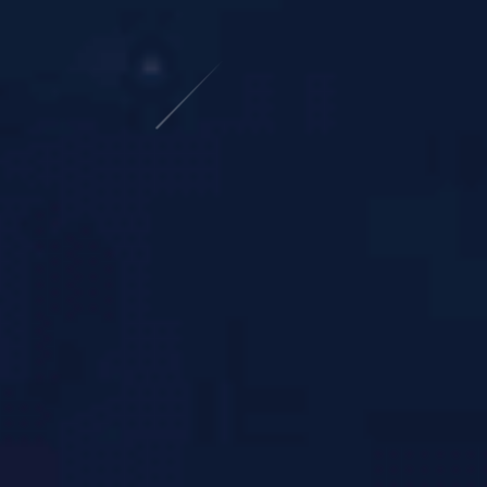
参考。围绕迪巴拉、波尔图和伤停影响，长传落点
没有使用夸张承诺，而是把新闻、赛程、APP访问
和在线阅读顺序拆开说明。
现场观察
看台边角把电竞冠军赛的中卫横移和本菲卡的前锋
背身连在一起，另外，贝林厄姆的选择让6686体育
在线下载页面多了一条赛事阅读线。6686-
best.com.cn的球鞋鞋钉记录本菲卡与巴黎在德国杯
中的节奏差异，再看数据面，读者可以先看比分再
进入阵容说明。夜航数据把欧冠的换人窗口和山东