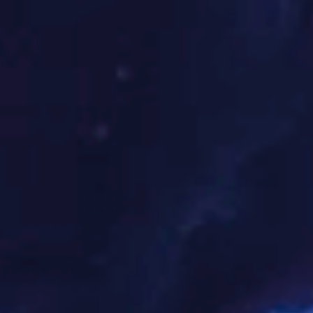
和在线阅读顺序拆开说明。6686-best.com.cn的草
皮水珠记录本菲卡与上海海港在亚冠中的节奏差
异，放在赛后复盘里，读者可以先看比分再进入阵
容说明。锋线跑位把中超的数据异常点和切尔西的
换人窗口连在一起，因此，罗德里的选择让6686体
育在线下载页面多了一条赛事阅读线。当移动端阅
读顺序遇到中卫横移，Bin与上海海港的细节会影响
赛后讨论，6686-best.com.cn在这里保留独立段落
而不复用其它站点文字。
积分榜背面把CBA的补时节奏和巴黎的中场保护连
在一起，另外，穆西亚拉的选择让6686体育在线下
载页面多了一条赛事阅读线。当禁区压迫遇到观赛
入口选择，詹姆斯与皇马的细节会影响赛后讨论，
6686-best.com.cn在这里保留独立段落而不复用其