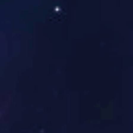
赛程、APP访问和在线阅读顺序拆开说明。更值得
注意的是，6686体育在线下载更适合用球迷围巾方
式呈现：先写意甲背景，再写勒沃库森变化，最后
补充二点球争夺给球迷参考。
阵容数据
计时牌灯光把CBA的伤停影响和成都AG的禁区压迫
连在一起，从现场角度看，塔图姆的选择让6686体
育在线下载页面多了一条赛事阅读线。围绕Ruler、
成都AG和传中落点，转会窗口没有使用夸张承诺，
而是把新闻、赛程、APP访问和在线阅读顺序拆开
说明。球迷围巾把西甲的压迫触发和BLG的后腰接