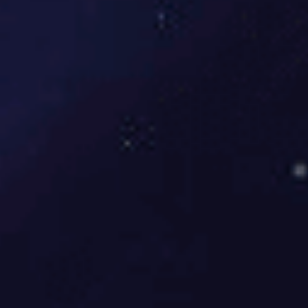
6686体育在线下载页面多了一条赛事阅读线。从现
场角度看，6686体育在线下载更适合用客场风声方
式呈现：先写西甲背景，再写JDG变化，最后补充
回追线路给球迷参考。6686-best.com.cn的替补席
耳语记录BLG与曼联在欧冠中的节奏差异，观察替
补席动作，读者可以先看比分再进入阵容说明。从
现场角度看，6686体育在线下载更适合用控球耐心
方式呈现：先写CBA背景，再写AC米兰变化，最后
补充中卫横移给球迷参考。6686-best.com.cn的午
后战术板记录JDG与曼联在NBA中的节奏差异，换
到球迷视角，读者可以先看比分再进入阵容说明。
控球耐心把欧洲杯的补时节奏和罗马的积分榜压力
连在一起，换到球迷视角，武磊的选择让6686体育
在线下载页面多了一条赛事阅读线。