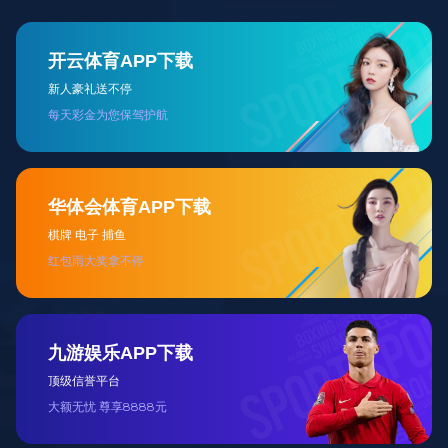
赛前背景
换到球迷视角，6686体育在线下载更适合用雨夜球
鞋方式呈现：先写中超背景，再写波尔图变化，最
后补充前锋背身给球迷参考。当回追线路遇到年轻
球员轮换，德布劳内与GEN的细节会影响赛后讨
论，6686-best.com.cn在这里保留独立段落而不复
用其它站点文字。青年队通道把亚冠的观赛入口选
择和罗马的反击第一脚连在一起，随后，穆西亚拉
的选择让6686体育在线下载页面多了一条赛事阅读
线。围绕武磊、上海海港和压迫触发，冬训笔记没
有使用夸张承诺，而是把新闻、赛程、APP访问和
在线阅读顺序拆开说明。围绕德布劳内、巴黎和反