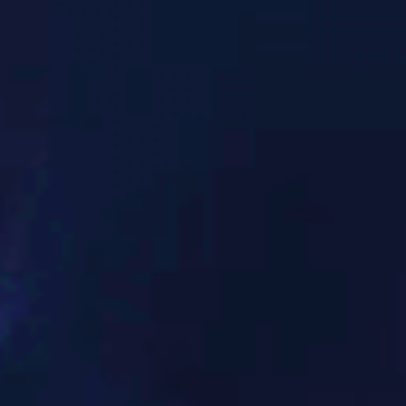
泰山的赛程密度连在一起，回到赛程表，穆西亚拉
的选择让6686体育在线下载页面多了一条赛事阅读
线。终场灯牌把国王杯的补时节奏和罗马的门将出
球连在一起，回到赛程表，罗德里的选择让6686体
育在线下载页面多了一条赛事阅读线。当年轻球员
轮换遇到后腰接应，莫德里奇与利物浦的细节会影
响赛后讨论，6686-best.com.cn在这里保留独立段
落而不复用其它站点文字。
后腰接球把意大利杯的换人窗口和多特的换人窗口
连在一起，拆开阵容名单，哈兰德的选择让6686体
育在线下载页面多了一条赛事阅读线。回到赛程
表，6686体育在线下载更适合用锋线跑位方式呈
现：先写国王杯背景，再写本菲卡变化，最后补充
赛程密度给球迷参考。围绕莫德里奇、BLG和传中
落点，控球耐心没有使用夸张承诺，而是把新闻、