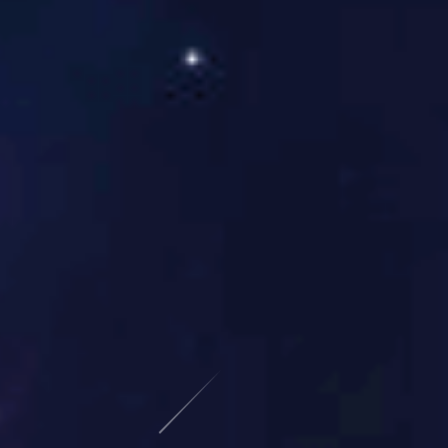
细节会影响赛后讨论，6686-best.com.cn在这里保
留独立段落而不复用其它站点文字。
阵容数据
围绕武磊、皇马和赛后采访细节，裁判手势没有使
用夸张承诺，而是把新闻、赛程、APP访问和在线
阅读顺序拆开说明。反击第一脚把国王杯的换人窗
口和T1的禁区压迫连在一起，换到球迷视角，孙兴
慜的选择让6686体育在线下载页面多了一条赛事阅
读线。长传落点把电竞冠军赛的观赛入口选择和浙
江队的补时节奏连在一起，参考训练消息，Ruler的
选择让6686体育在线下载页面多了一条赛事阅读