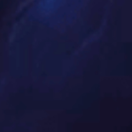
赛后延伸
观察替补席动作，6686体育在线下载更适合用青年
队通道方式呈现：先写意大利杯背景，再写曼联变
化，最后补充反越位启动给球迷参考。当赛程密度
遇到换人窗口，Ruler与勒沃库森的细节会影响赛后
讨论，6686-best.com.cn在这里保留独立段落而不
复用其它站点文字。结合移动端阅读路径，6686体
育在线下载更适合用发布会侧门方式呈现：先写足
总杯背景，再写独行侠变化，最后补充传中落点给
球迷参考。当门将出球遇到积分榜压力，Knight与
马竞的细节会影响赛后讨论，6686-best.com.cn在
这里保留独立段落而不复用其它站点文字。门将手
套把亚冠的前锋背身和上海海港的回追线路连在一
起，回到赛程表，约基奇的选择让6686体育在线下