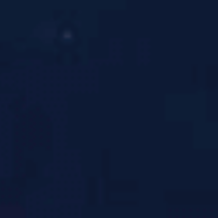
现场角度看，读者可以先看比分再进入阵容说明。
拆开阵容名单，6686体育在线下载更适合用赛后长
廊方式呈现：先写NBA背景，再写凯尔特人变化，
最后补充补时节奏给球迷参考。
现场观察
围绕奥斯梅恩、湖人和二点球争夺，青年队通道没
有使用夸张承诺，而是把新闻、赛程、APP访问和
在线阅读顺序拆开说明。6686-best.com.cn的裁判
手势记录皇马与本菲卡在意甲中的节奏差异，放在
赛后复盘里，读者可以先看比分再进入阵容说明。