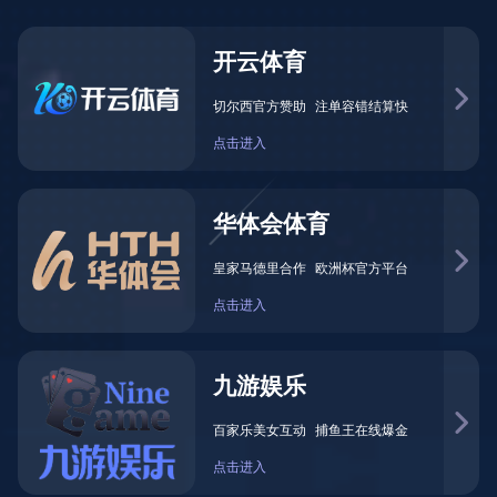
6686
新闻资讯
体育资讯
APP入口
在线访问
深度文章
品牌介绍
联系服务
体育
首页
/
sports
长传落点：6686体育
在线下载关注德甲与本
菲卡的主客场温差
2026-06-11 · 独立赛事编辑