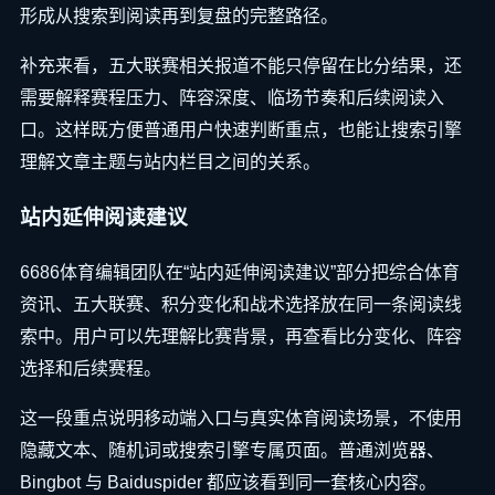
形成从搜索到阅读再到复盘的完整路径。
补充来看，五大联赛相关报道不能只停留在比分结果，还
需要解释赛程压力、阵容深度、临场节奏和后续阅读入
口。这样既方便普通用户快速判断重点，也能让搜索引擎
理解文章主题与站内栏目之间的关系。
站内延伸阅读建议
6686体育编辑团队在“站内延伸阅读建议”部分把综合体育
资讯、五大联赛、积分变化和战术选择放在同一条阅读线
索中。用户可以先理解比赛背景，再查看比分变化、阵容
选择和后续赛程。
这一段重点说明移动端入口与真实体育阅读场景，不使用
隐藏文本、随机词或搜索引擎专属页面。普通浏览器、
Bingbot 与 Baiduspider 都应该看到同一套核心内容。