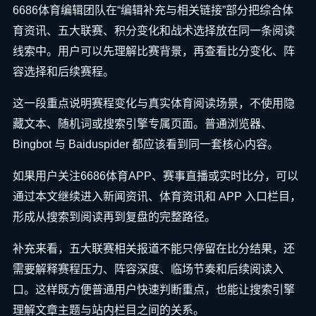
6686体育编辑团队在“编辑补充与相关链接”部分把综合体
育资讯、五大联赛、积分变化和战术选择放在同一条阅读
线索中。用户可以先理解比赛背景，再查看比分变化、阵
容选择和后续赛程。
这一段重点说明赛程变化与真实体育阅读场景，不使用隐
藏文本、随机词或搜索引擎专属页面。普通浏览器、
Bingbot 与 Baiduspider 都应该看到同一套核心内容。
如果用户关注6686体育APP、赛事直播或实时比分，可以
通过本文继续进入新闻资讯、体育资讯和 APP 入口栏目，
形成从搜索到阅读再到复盘的完整路径。
补充来看，五大联赛相关报道不能只停留在比分结果，还
需要解释赛程压力、阵容深度、临场节奏和后续阅读入
口。这样既方便普通用户快速判断重点，也能让搜索引擎
理解文章主题与站内栏目之间的关系。