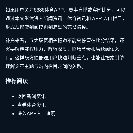
如果用户关注6686体育APP、赛事直播或实时比分，可以
通过本文继续进入新闻资讯、体育资讯和 APP 入口栏目，
形成从搜索到阅读再到复盘的完整路径。
补充来看，五大联赛相关报道不能只停留在比分结果，还
需要解释赛程压力、阵容深度、临场节奏和后续阅读入
口。这样既方便普通用户快速判断重点，也能让搜索引擎
理解文章主题与站内栏目之间的关系。
推荐阅读
返回新闻资讯
查看体育资讯
进入APP入口说明