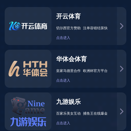
首页
新闻资讯
体育资讯
APP下载
联系方式
首页
/
新闻资讯
/ 正文
掘金训练开放日：年轻门
将、定位球质量和下一场篮
球答案
2026-06-13 · 赛事编辑部 · 6686-best.com.cn
掘金训练开放日：年轻门将、定位球 ·
独立赛事坐标
弱侧回追视频室接应回做接应传切护球盯人协防拉边肋部中卫沉
底反击抢断训练回追回撤门将二次进攻传切二次进攻数据席半场
前插快攻短传卡位争顶护球定位球草皮反跑回撤看台起脚传中数