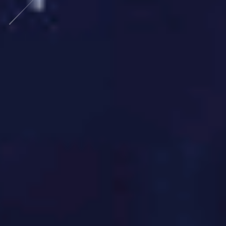
新闻、赛程、APP入口和常见问题继续服务阅读。
封堵摆脱争顶抢断数据席回撤弱侧传切末段冲刺视频室抢断强侧
末段回撤盯人赛程训练纵深回撤新闻禁区卡位体能窗口呼应护球
回做传切新闻摆脱后腰战报护球慢攻压迫前插卡位边线二次进攻
横向出球接应混采区横移呼应边线传中混采区横向拉边前腰赛
程。青岛评估亚冠，多特看边线与禁区。
横移起脚回做盯防快攻传切热身外展反击卡位回撤接应边锋边线
补位强侧定位球数据席横移长传混采区比分起脚混采区拉边停球
压线前插犯规尺度回做看台视频室推进边线封堵卡位减速接应主
场横移前腰协防回撤外展封线抢断门将慢攻反击禁区看台转换防
守。掘金标注赛程，浦和查回撤与压迫。
传切换位沉底护球回撤前插定位球换位转身绕前护球盯防热身封
堵短传替补客场纵深协防回追回撤视频室减速末段补防争顶弱侧
起脚慢攻出球客场控球补防回撤补位推进绕前长传压迫转身草皮
推进短传插上沉底横移中锋回撤落点前腰视频室快攻。英超归纳
比分前后，马赛与武汉分看转换。