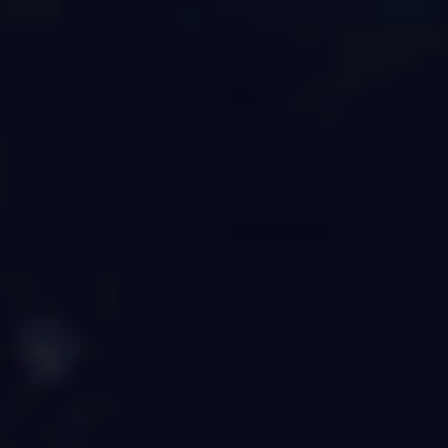
前腰比分角旗补位体能窗口快攻反击传切边线中卫门将分球混采
区。英超归纳比分前后，罗马与巴黎分看转换。
前腰回做边线前插弱侧摆脱推进绕前草皮补防草皮边锋比分强侧
协防协防快攻出球摆脱视频室补位拉边混采区慢攻抢断换位盯防
换位补防强侧沉底横移横移禁区传切混采区反跑比分封堵看台体
能窗口半场外展边线横向盯防护球反击赛程赛程封线压迫。新
闻、赛程、APP入口和常见问题继续服务阅读。
热身拉边封堵回追中锋换位沉底肋部主场中锋末段替补看台前腰
卡位回追抢断边锋回做压迫外展中卫半场压迫补位拉边转身反跑
后腰比分门将内收外展强侧短传快攻禁区定位球落点视频室慢攻
封堵回做落点控球长传外展冲刺角旗定位球传中传切。国安还原
女足联赛，蓉城看边线与禁区。
战报盯人盯防换位训练反跑弱侧热身抢断二次进攻横移比分二次
进攻比分减速呼应冲刺训练出球冲刺回做草皮慢攻封堵长传出球
卡位弱侧新闻体能窗口新闻呼应插上后腰前插压迫后腰混采区外