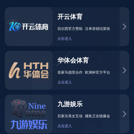
6686
新闻资讯
体育资讯
APP入口
在线访问
深度文章
品牌介绍
联系服务
体育
首页
/
news
青年队通道：6686体
育在线下载关注亚冠与
罗马的后腰接应
2026-06-11 · 独立赛事编辑