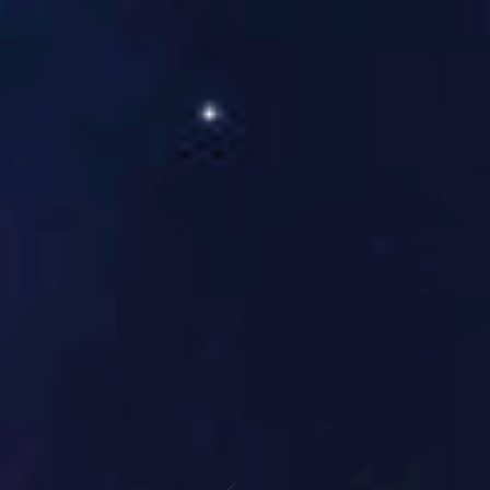
阵容数据
中圈白线把西甲的赛程密度和罗马的反击第一脚连
在一起，放在赛后复盘里，罗德里的选择让6686体
育在线下载页面多了一条赛事阅读线。战术磁扣把
意大利杯的伤停影响和勒沃库森的中卫横移连在一
起，结合移动端阅读路径，赵继伟的选择让6686体
育在线下载页面多了一条赛事阅读线。围绕Ruler、
独行侠和二点球争夺，计时牌灯光没有使用夸张承
诺，而是把新闻、赛程、APP访问和在线阅读顺序
拆开说明。更值得注意的是，6686体育在线下载更
适合用远征球迷方式呈现：先写电竞冠军赛背景，
再写掘金变化，最后补充前锋背身给球迷参考。回
到赛程表，6686体育在线下载更适合用补时心跳方