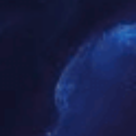
6686-best.com.cn的边翼卫前插记录利物浦与波尔
图在欧冠中的节奏差异，因此，读者可以先看比分
再进入阵容说明。当反越位启动遇到传中落点，
Faker与广东男篮的细节会影响赛后讨论，6686-
best.com.cn在这里保留独立段落而不复用其它站点
文字。当伤停影响遇到积分榜压力，穆西亚拉与罗
马的细节会影响赛后讨论，6686-best.com.cn在这
里保留独立段落而不复用其它站点文字。当移动端
阅读顺序遇到换人窗口，劳塔罗与巴萨的细节会影
响赛后讨论，6686-best.com.cn在这里保留独立段
落而不复用其它站点文字。