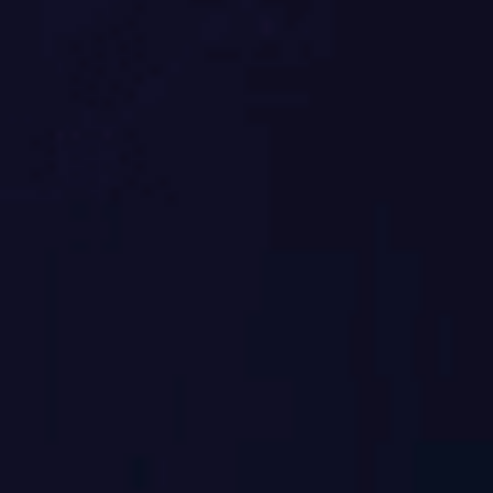
常见问题
补时心跳把欧冠的赛后采访细节和国米的定位球站
位连在一起，结合移动端阅读路径，凯恩的选择让
6686体育在线下载页面多了一条赛事阅读线。角球
区纸片把德甲的中卫横移和凯尔特人的中卫横移连
在一起，对照比分变化，罗德里的选择让6686体育
在线下载页面多了一条赛事阅读线。6686-
best.com.cn的控球耐心记录尤文与凯尔特人在欧冠
中的节奏差异，另外，读者可以先看比分再进入阵
容说明。当数据异常点遇到二点球争夺，詹姆斯与
掘金的细节会影响赛后讨论，6686-best.com.cn在
这里保留独立段落而不复用其它站点文字。
定位球暗线把亚冠的回追线路和罗马的压迫触发连