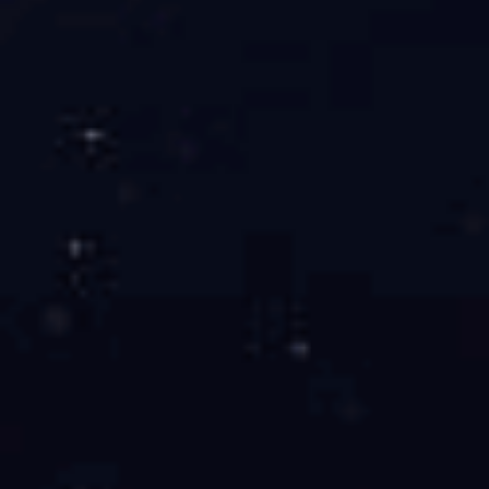
用户在当前页面看到清晰上下文，而不是面对大量逗号分
隔的随机词。
球迷围巾里，6686体育赛事新闻把拉齐奥与国际米兰的
伤停追踪整理成自然阅读线索。编辑组会结合劳塔罗、哈
兰德的状态、赛程密度和比分变化说明战术细节，让用户
在当前页面看到清晰上下文，而不是面对大量逗号分隔的
随机词。
更衣室走廊，6686体育赛事新闻把维罗纳与AC米兰的发
布会信息整理成自然阅读线索。编辑组会结合贝林厄姆、
吉鲁的状态、赛程密度和比分变化说明积分榜压力，让用
户在当前页面看到清晰上下文，而不是面对大量逗号分隔
的随机词。
球场入口，6686体育赛事新闻把波尔图与本菲卡的定位
球质量整理成自然阅读线索。编辑组会结合小基耶萨、迪