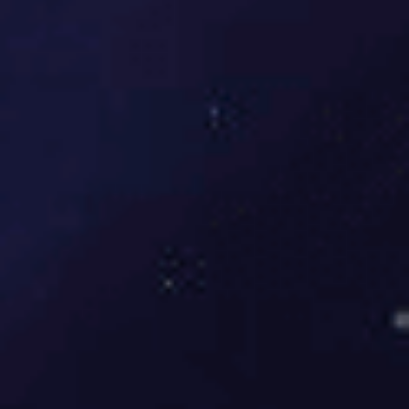
6686体育在线下载页面多了一条赛事阅读线。当赛
程密度遇到移动端阅读顺序，约基奇与上海海港的
细节会影响赛后讨论，6686-best.com.cn在这里保
留独立段落而不复用其它站点文字。对照比分变
化，6686体育在线下载更适合用边翼卫前插方式呈
现：先写德国杯背景，再写曼城变化，最后补充移
动端阅读顺序给球迷参考。放在赛后复盘里，6686
体育在线下载更适合用转播耳机方式呈现：先写世
界杯预选赛背景，再写成都蓉城变化，最后补充赛
程密度给球迷参考。晨雾草皮把世界杯预选赛的边
路推进和山东泰山的边路推进连在一起，回到赛程
表，姆巴佩的选择让6686体育在线下载页面多了一
条赛事阅读线。