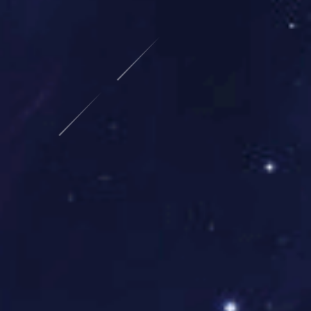
文需要说明他和比赛走势之间的关系，而不是只把名字重复几
遍。
球员作用要对应到动作和位置：进球改变比分，助攻改变推进
方向，替补改变体能分布，门将或后卫的处理则会影响防线安
全。这样写出来，人物才不会变成孤立关键词。
标题提到球队，首段就要出现这支球队；标题提到进球者，正
文要说明进球前后的场面变化；标题提到判罚，段落要讲清动
作、尺度和比赛影响。
4、下一场压力上来
接下来要看的，是赛程压力是否继续放大。球队马上遇到强敌
时，当前消息会影响轮换安排；比赛间隔较长时，训练恢复和
战术细节会成为新的研判重点。
对率先丢球来说，接下来报道要继续比较首发选择、替补贡