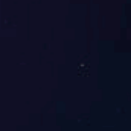
喜欢这篇内容？可以收藏并继续查看6686体育最新足球
资讯。
查看更多
相关阅读
6686体育新闻资讯栏目
查看更多世界杯足球报道
6686体育赛事数据入口
返回首页继续浏览