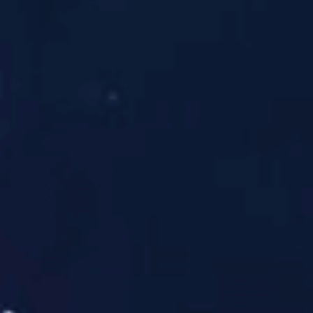
赛后复盘重点放在进球方式、领先后的控球选择、防线保护和
替补效果；赛前名单则重点落在首发结构、边路推进和中场第
一脚出球。段落必须跟随来源事实变化，不能把不同题材写成
同一种说明。
巴西自06相关赛况的存在给文章提供了对照角度。双方一旦在
中前场形成不同选择，比分之外的内容就会变得更清楚：一边
要看推进效率，另一边要看回防距离和禁区前沿保护。
这场内容的看点不只停留在标题本身，率先丢球，巴西自06年
对日本以来首次在世界杯对亚洲球队落后背后的阵容选择、临
场节奏和下一轮赛程同样值得关注；结合6686体育官方、
6686体育直播，页面能够把赛事新闻、比分线索和球队动态串
成更完整的阅读入口。
2、边路推进见差异