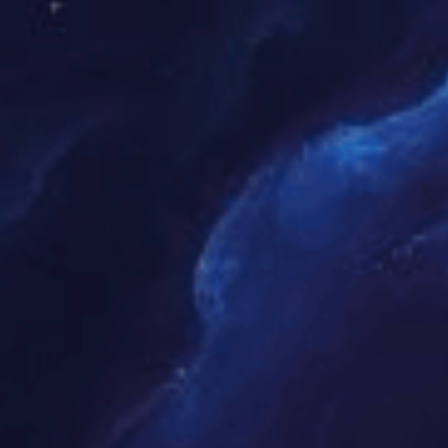
页面结尾也要回到实际用途：用户看完复盘后，通常会继续查
下一场时间、对手强度、主力恢复和即时比分。文章把这些信
息自然带出，比反复堆同一句判断更有帮助。
最后还要把读者最关心的结论说清：这场消息改变了哪些位置
的判断，下一场哪一段最值得看，以及球队需要在哪个环节减
少失误。
读者继续查比分、赛程提醒和赛后复盘时，可以把体育资讯和
体育资讯在线作为站内入口；这些入口只承担信息延伸作用，
正文仍以比赛事实、球员表现和球队调整为主线。
品牌入口只作为赛程、比分、直播和移动端阅读的延伸。文章
主体仍然要回到球队、球员、判罚和比赛进程；只有这些内容
写清楚，页面才有真实阅读价值。
读者此后查看赛程、比分和赛后复盘时，可以从
6686体育直播