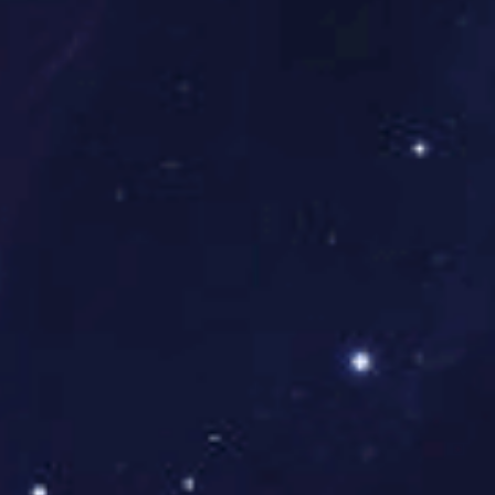
4、赛程判断更谨慎
接下来要看的，是赛程压力是否继续放大。球队马上遇到强敌
时，当前消息会影响轮换安排；比赛间隔较长时，训练恢复和
战术细节会成为新的研判重点。
对J罗来说，接下来报道要继续比较首发选择、替补贡献、定
位球质量和防守站位。对相关赛况来说，关键在于能否针对上
一场暴露的问题做出回应，并把反击或控球选择延续到下一
场。
一篇可读的体育新闻要把顺序讲清楚：先交代来源事实，再拆
场上阶段，接着写人员职责，最后说明下一场该关注什么。这
样即使来源信息不长，正文也能围绕真实比赛扩展。
从比赛阅读角度看，还要把时间线讲完整。开场阶段的主动
权、中段的攻防选择、最后阶段的体能变化，都会影响读者对