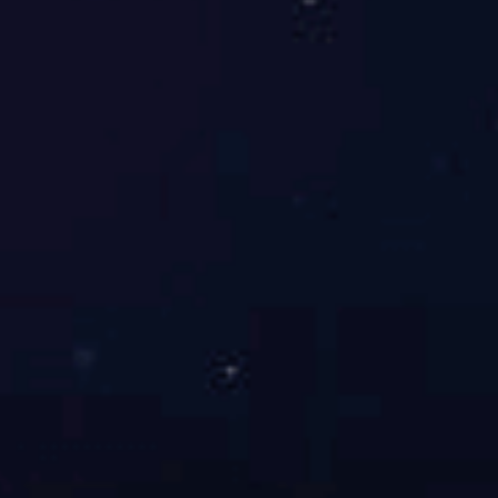
查看更多世界杯足球报道
6686体育赛事数据入口
返回首页继续浏览
站内搜索
🔍
分类导航
世界杯2026
国家队
预选赛
赛程前瞻
战术复盘
最新发布
6686体育新闻资讯栏目更新