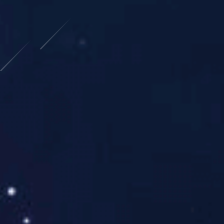
替补效果；赛前名单则重点落在首发结构、边路推进和中场第
一脚出球。段落必须跟随来源事实变化，不能把不同题材写成
同一种说明。
相关赛况的存在给文章提供了对照角度。双方一旦在中前场形
成不同选择，比分之外的内容就会变得更清楚：一边要看推进
效率，另一边要看回防距离和禁区前沿保护。
2、节奏变化要拆开
J罗与相关赛况之间的节奏变化，是正文第二层需要拆开的部
分。双方围绕边路争夺空间时，要研判传中质量和回防速度；
焦点转到中路时，则要看接应点、二点球和禁区前沿的保护。
领先的一方不能只看控球时间，还要看是否继续压迫和能否把
球推进到危险区域。追分的一方则要研判前场人数投入、定位
球质量和第二落点处理。把这些阶段变化写出来，读者才能理
解比分背后的原因。