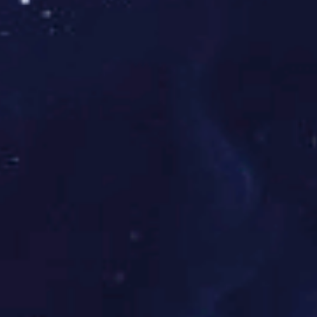
结果的理解。单独罗列比分不够，必须说明哪一段让局面开始
变化。
阵容层面也要继续拆开。首发球员承担的是开局执行，替补球
员影响的是后半段节奏，定位球和边路传中则经常决定一次机
会能否转化成实质威胁。
对关注下一场赛程的用户来说，当前结果会影响下一场的风险
判断。领先球队要考虑轮换和防守稳定，追分球队要提高前场
效率，同时避免因为过度压上留下身后空间。
因此，这篇内容的重点不是把来源标题换一种说法，而是把球
队关系、球员作用、比分节点和赛程压力连成一条清楚的阅读
线索，让新闻页具备继续阅读的价值。
另一个需要说明的是比赛阶段之间的联系。上半场形成的领
先、被扳平后的心态变化、下半场的换人和定位球处理，往往
会共同决定球队赛后评价。把这些线索串起来，读者才能看到
结果之外的过程。