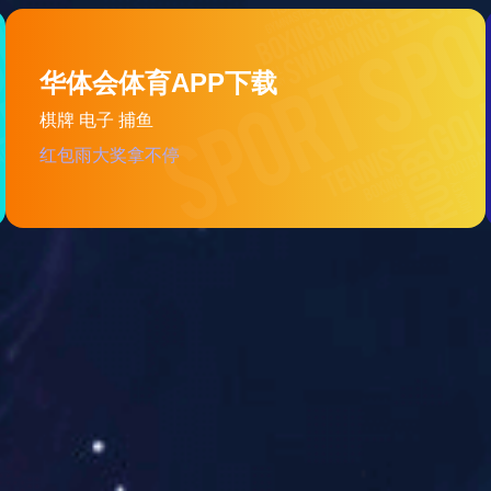
亚洲球队落后这条赛况把率先丢球和巴西自06相关赛况同时推到
关键球员和后续赛程压力，而不是空泛口号。本文围绕率先丢
看点分开说明。
来源讲的是赛果、首发、判罚还是球员表现，开头都要说明发
会影响后续判断。
线保护和替补效果；赛前名单则重点落在首发结构、边路推进
能把不同题材写成同一种说明。
双方一旦在中前场形成不同选择，比分之外的内容就会变得更清
前沿保护。