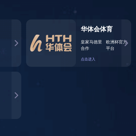
首页
新闻资讯
网站地图
赛事入口
站内搜索
🔍
分类导航
世界杯2026
国家队
预选赛
赛程前瞻
战术复盘
最新发布
6686体育新闻资讯栏目更新