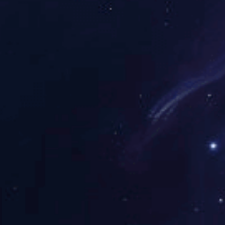
4、下一场压力上来
接下来要看的，是赛程压力是否继续放大。球队马上
练恢复和战术细节会成为新的研判重点。
对率先丢球来说，接下来报道要继续比较首发选择、
说，关键在于能否针对上一场暴露的问题做出回应，
一篇可读的体育新闻要把顺序讲清楚：先交代来源事
什么。这样即使来源信息不长，正文也能围绕真实比
从比赛阅读角度看，还要把时间线讲完整。开场阶段
读者对结果的理解。单独罗列比分不够，必须说明哪
阵容层面也要继续拆开。首发球员承担的是开局执行
定一次机会能否转化成实质威胁。
对关注下一场赛程的用户来说，当前结果会影响下一