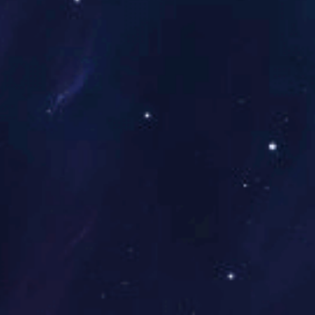
正文第二层需要拆开的部分。双方围绕边路争夺空间时，要研判
点、二点球和禁区前沿的保护。
和能否把球推进到危险区域。追分的一方则要研判前场人数投
出来，读者才能理解比分背后的原因。
、名单、进球者、助攻者、判罚和赛程可以写成事实；训练细
球者、助攻者、判罚相关人物，也可能是名单里最影响节奏的
是只把名字重复几遍。
改变推进方向，替补改变体能分布，门将或后卫的处理则会影
词。
球者，正文要说明进球前后的场面变化；标题提到判罚，段落