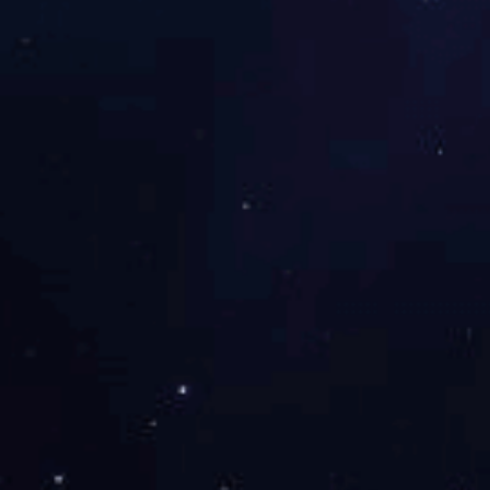
喜欢这篇内容？可以收藏并继续查看6686体育最
相关阅读
6686体育新闻资讯栏目
查看更多世界杯足球报道