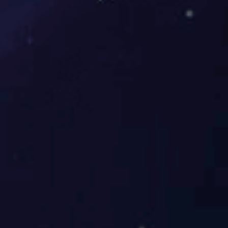
战术复盘
6686体育编辑部
编
持续整理世界杯2026、国家队赛程、足球战术与赛后复盘
内容。
喜欢这篇内容？可以收藏并继续查看6686体育最新足球
资讯。
查看更多
相关阅读
6686体育新闻资讯栏目