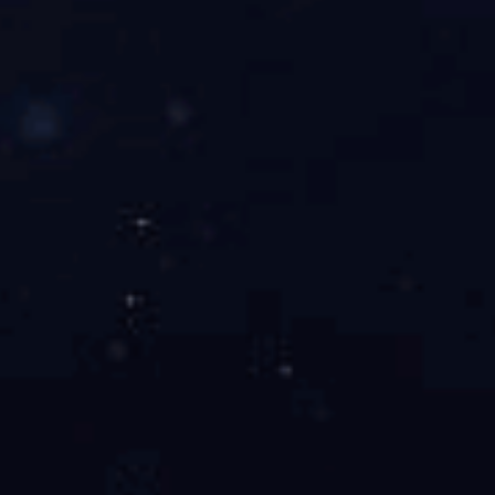
世界杯2026足球新闻专题
返回6686体育首页查看赛事入口
查看站点地图与最新收录路径
了解更多
即刻体验顶级体育资讯
关注世界杯赛程、国家队状态和足球战术变化。