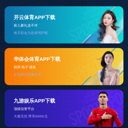
1、结果背后有细节
2、节奏变化要拆开
3、定位球影响明显
4、赛程判断更谨慎
J罗：团队在第一阶段表现出色，我们对接下来的进展充满期
待这条赛况把J罗和相关赛况同时推到复盘中心。读者首先需
要看到的是比分、进球节点、关键球员和后续赛程压力，而不
是空泛口号。本文围绕J罗的比赛变化展开，把已知事实、场
上节奏和下一步看点分开说明。
1、结果背后有细节
J罗在这场消息里是最先需要落地的对象。无论来源讲的是赛
果、首发、判罚还是球员表现，开头都要说明发生了什么、谁
参与了关键回合，以及这个节点为什么会影响后续判断。
赛后复盘重点放在进球方式、领先后的控球选择、防线保护和