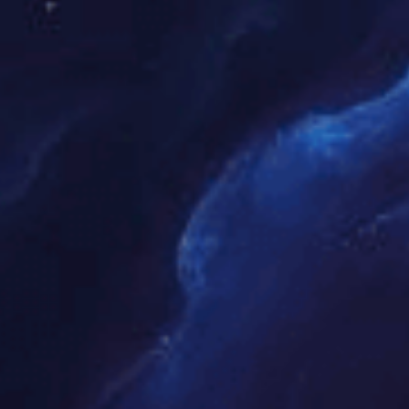
页面结尾也要回到实际用途：用户看完复盘后，通常会继续查
下一场时间、对手强度、主力恢复和即时比分。文章把这些信
息自然带出，比反复堆同一句判断更有帮助。
最后还要把读者最关心的结论说清：这场消息改变了哪些位置
的判断，下一场哪一段最值得看，以及球队需要在哪个环节减
少失误。
读者继续查比分、赛程提醒和赛后复盘时，可以把体育资讯和
体育资讯在线作为站内入口；这些入口只承担信息延伸作用，
正文仍以比赛事实、球员表现和球队调整为主线。
品牌入口只作为赛程、比分、直播和移动端阅读的延伸。文章
主体仍然要回到球队、球员、判罚和比赛进程；只有这些内容
写清楚，页面才有真实阅读价值。
读者此后查看赛程、比分和赛后复盘时，可以从
6686体育直播