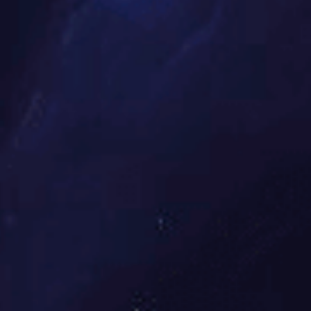
足球
、
6686体育官网
进入站内对应页面；这些入口只用于延伸
阅读，正文判断仍以比赛事实、球员表现和后面的赛程赛程为
主。
随后的比赛研判还要看球队在不同阶段的处理方式，尤其是领
先、落后和换人后的站位变化。
公开赛况里的细节足够支撑复盘，读者更需要清楚的时间线和
下一场看点，而不是空泛结论。
比赛复盘还可以继续看边路推进、中场接应和禁区保护。三个
环节连起来，才能解释比分之外的走势。
下一场准备会受到这场表现影响，尤其是首发稳定性、替补贡
献和定位球质量，都值得继续跟踪。
足球赛事
FIFA世界杯2026
足球新闻
国家队
赛程前瞻