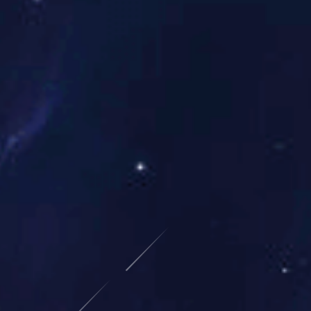
来源信息有限时，正文要守住边界：已经公布的比分、名单、
进球者、助攻者、判罚和赛程可以写成事实；训练细节、内部
谈话和教练组决定不能写成确定结论。
3、定位球影响明显
相关赛况待是第三层分析的入口。它可能是进球者、助攻者、
判罚相关人物，也可能是名单里最影响节奏的球员。正文需要
说明他和比赛走势之间的关系，而不是只把名字重复几遍。
球员作用要对应到动作和位置：进球改变比分，助攻改变推进
方向，替补改变体能分布，门将或后卫的处理则会影响防线安
全。这样写出来，人物才不会变成孤立关键词。
标题提到球队，首段就要出现这支球队；标题提到进球者，正
文要说明进球前后的场面变化；标题提到判罚，段落要讲清动
作、尺度和比赛影响。