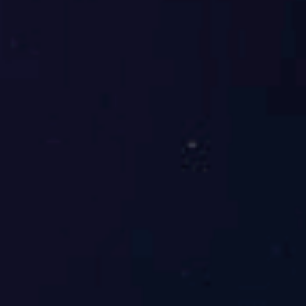
喜欢这篇内容？可以收藏并继续查看6686体育最新足球
资讯。
查看更多
相关阅读
6686体育新闻资讯栏目
查看更多世界杯足球报道
6686体育赛事数据入口
返回首页继续浏览