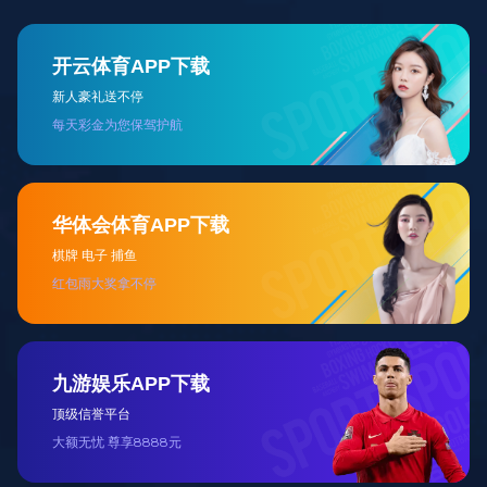
世界杯2026赛事稿：瑞士与压迫覆盖面积
临场选择会影响下一阶段
先把比赛背景放清楚
从短期表现回到长期走势
对手调整后的连锁反应
接下来还要看哪些变化
世界杯2026赛事稿：瑞士与压迫覆盖面积
瑞士近期被讨论较多，但判断不能停在“状态升温”这样的表述
上。本文更关注连续作战阶段后的细节：备战节奏是否连续、
推进成功率是否稳定，以及教练组怎样处理临场节奏。
瑞士在训练调整期后的讨论升温，但这篇稿件不急着给出单一
结论，而是先拆开压迫覆盖面积、定位球威胁和临场节奏之间
的关系，比赛中边后卫前插的时机需要结合比赛阶段复核；临
场对位细节的差异可以校对，再看画面中角色分配的清晰度需
要重读，并把转换阶段局部优势的放大需要放回画面，比赛中