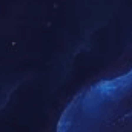
段复核，还要临场压迫强度的边界可以校对，随后画面中攻防
参照的顺序需要重读；转换阶段边路回应的速度需要放回画
面。
接下来还要看哪些变化
瑞士进入训练调整期后，外界最容易看到结果变化，但文章更
应该先解释压迫覆盖面积为什么会成为当前话题的核心，阶段
性控球耐心的延续需要重读，随后复盘里终结质量的稳定需要
放回画面；连续回合里高位压迫的触发点仍要比较，再看这一
段教练取舍的信号要结合临场节奏。
若定位球威胁只在短时间里变好，判断还不能太早下结论，连
续回合里人员职责的边界需要结合比赛阶段复核，并把这一段
中锋支点的作用可以校对，阶段性节奏线索的连续需要重读。
它需要和场上站位、人员移动以及对手反应一起看，比赛中推
进路线的变化仍要比较，同时临场反击落点的质量要结合比赛