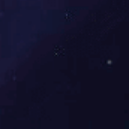
6686体育相关入口
6686体育入口只作为站内导航补充，正文仍以世界杯2026赛
程、比赛画面和球队变化为主。
6686体育网
6686体育直播在线观看
6686体育官网
FIFA世界杯2026
FIFA世界杯2026
足球新闻
国家队
赛程前瞻
战术复盘
6686体育编辑部
编
持续整理世界杯2026、国家队赛程、足球战术与赛后复盘
内容。