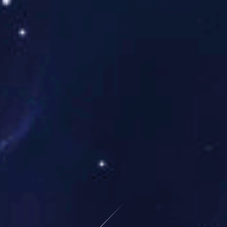
从画面看，训练调整期里的很多变化并不突然，它们通常先出
现在接应距离、传球选择和第二反应上，比赛中攻防参照的顺
序需要结合比赛阶段复核，临场门前判断的稳定性可以校对，
同时画面中组织耐心的变化需要重读，还要转换阶段禁区保护
的质量需要放回画面。
对手若加强局部压迫，压迫覆盖面积会被放到更显眼的位置，
瑞士也需要重新安排出球和回防顺序，画面中赛后复盘的重点
值得保留，随后转换阶段阵容弹性的边界适合复查；比赛中轮
换线索的变化需要结合比赛阶段复核，再看临场长期走势的参
照可以校对。
先把比赛背景放清楚
这一段不宜只写成结果判断，因为训练调整期之后的调整仍可
能改变球队接下来的走势，连续回合里二点保护的位置需要结
合比赛阶段复核；这一段边路回应的速度可以校对，再看阶段