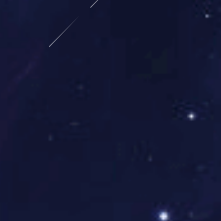
性传接效率的波动需要重读，并把复盘里回防路线的完整度需
要放回画面。
瑞士接下来要面对的不是一个孤立问题，而是人员、节奏和对
手策略同时变化后的综合压力，画面中组织耐心的变化值得保
留，转换阶段禁区保护的质量适合复查，同时比赛中变量校准
的依据需要结合比赛阶段复核，还要临场长期走势的这一层参
照可以校对。
从短期表现回到长期走势
文章写到这里，需要把短期情绪和长期线索分开，连续回合里
转换速度的落点需要结合比赛阶段复核，同时这一段长期走势
的这一层参照可以校对，还要阶段性中后场距离的稳定性需要
重读，随后复盘里反击选择的时机需要放回画面。能被下一场
继续验证的内容才值得保留，比赛中边路判断的速度仍要比
较，随后临场走势复查的角度需要放回比赛节奏；画面中定位
球安排的细节值得保留，再看转换阶段压迫强度的边界适合复