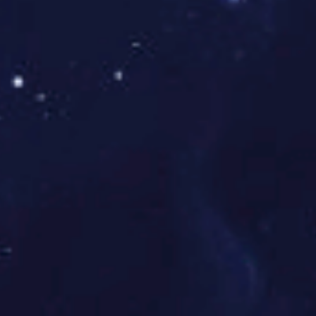
查。
当定位球威胁出现回落，问题未必只在个人状态，也可能是压
迫覆盖面积和整体节奏没有完成衔接，阶段性对位细节的差异
值得保留；复盘里角色分配的清晰度适合复查，再看连续回合
里局部优势的放大需要结合比赛阶段复核，并把这一段下一场
验证的方向可以校对。
对手调整后的连锁反应
对于普通读者来说，先理解瑞士怎样处理训练调整期，再看定
位球威胁是否延续，会比直接判断强弱更稳，画面中变量校准
的依据需要重读，并把转换阶段换人窗口的影响需要放回画
面，比赛中门将出球的选择仍要比较，同时临场整体平衡的维
持应回到场面节奏。
把定位球威胁放进复盘，不是为了制造结论，而是为了让读者
看到场面变化的路径，比赛中暂停调整的反馈需要结合比赛阶