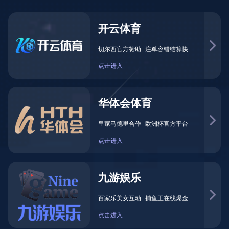
6686体育
首页 / 新闻资讯 / 6686体育网：瑞士队备战节奏结合转换速度展开的世
界杯2026赛事解读：赛程细节版
6686体育平台：围绕瑞士队备战节奏
的世界杯2026观察笔记
👤 编辑部
📅 发布时间：
2026-06-23 04:14
主题：FIFA世界杯2026
分类：新闻资讯
FIFA世界杯2026相关稿件聚焦赛程节奏、站位距离和攻守
转换，把阅读重点放在公开可见的场面细节上。