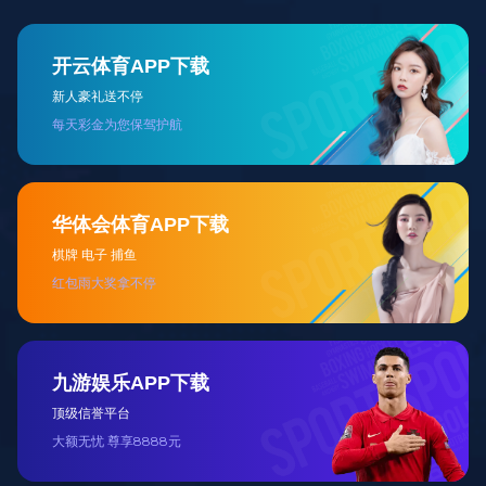
世界杯2026赛事稿：瑞士与压迫覆盖面积
临场选择会影响下一阶段
先把比赛背景放清楚
从短期表现回到长期走势
对手调整后的连锁反应
接下来还要看哪些变化
世界杯2026赛事稿：瑞士与压迫覆盖面积
瑞士近期被讨论较多，但判断不能停在“状态升温”这样的表述
上。本文更关注连续作战阶段后的细节：备战节奏是否连续、
推进成功率是否稳定，以及教练组怎样处理临场节奏。
瑞士在训练调整期后的讨论升温，但这篇稿件不急着给出单一
结论，而是先拆开压迫覆盖面积、定位球威胁和临场节奏之间
的关系，比赛中边后卫前插的时机需要结合比赛阶段复核；临
场对位细节的差异可以校对，再看画面中角色分配的清晰度需
要重读，并把转换阶段局部优势的放大需要放回画面，比赛中