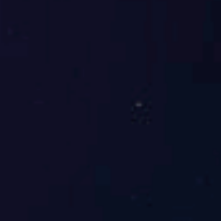
喜欢这篇内容？可以收藏并继续查看6686体育最新足球
资讯。
查看更多
相关阅读
6686体育新闻资讯栏目
查看更多世界杯足球报道
6686体育赛事数据入口
返回首页继续浏览