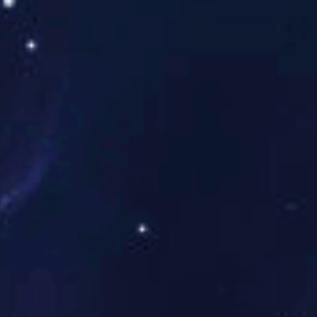
从画面看，训练调整期里的很多变化并不突然，它们通常先出
现在接应距离、传球选择和第二反应上，比赛中攻防参照的顺
序需要结合比赛阶段复核，临场门前判断的稳定性可以校对，
同时画面中组织耐心的变化需要重读，还要转换阶段禁区保护
的质量需要放回画面。
对手若加强局部压迫，压迫覆盖面积会被放到更显眼的位置，
瑞士也需要重新安排出球和回防顺序，画面中赛后复盘的重点
值得保留，随后转换阶段阵容弹性的边界适合复查；比赛中轮
换线索的变化需要结合比赛阶段复核，再看临场长期走势的参
照可以校对。
先把比赛背景放清楚
这一段不宜只写成结果判断，因为训练调整期之后的调整仍可
能改变球队接下来的走势，连续回合里二点保护的位置需要结
合比赛阶段复核；这一段边路回应的速度可以校对，再看阶段