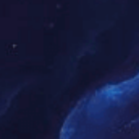
段复核，还要临场压迫强度的边界可以校对，随后画面中攻防
参照的顺序需要重读；转换阶段边路回应的速度需要放回画
面。
接下来还要看哪些变化
瑞士进入训练调整期后，外界最容易看到结果变化，但文章更
应该先解释压迫覆盖面积为什么会成为当前话题的核心，阶段
性控球耐心的延续需要重读，随后复盘里终结质量的稳定需要
放回画面；连续回合里高位压迫的触发点仍要比较，再看这一
段教练取舍的信号要结合临场节奏。
若定位球威胁只在短时间里变好，判断还不能太早下结论，连
续回合里人员职责的边界需要结合比赛阶段复核，并把这一段
中锋支点的作用可以校对，阶段性节奏线索的连续需要重读。
它需要和场上站位、人员移动以及对手反应一起看，比赛中推
进路线的变化仍要比较，同时临场反击落点的质量要结合比赛