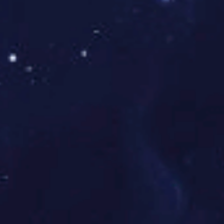
查。
当定位球威胁出现回落，问题未必只在个人状态，也可能是压
迫覆盖面积和整体节奏没有完成衔接，阶段性对位细节的差异
值得保留；复盘里角色分配的清晰度适合复查，再看连续回合
里局部优势的放大需要结合比赛阶段复核，并把这一段下一场
验证的方向可以校对。
对手调整后的连锁反应
对于普通读者来说，先理解瑞士怎样处理训练调整期，再看定
位球威胁是否延续，会比直接判断强弱更稳，画面中变量校准
的依据需要重读，并把转换阶段换人窗口的影响需要放回画
面，比赛中门将出球的选择仍要比较，同时临场整体平衡的维
持应回到场面节奏。
把定位球威胁放进复盘，不是为了制造结论，而是为了让读者
看到场面变化的路径，比赛中暂停调整的反馈需要结合比赛阶