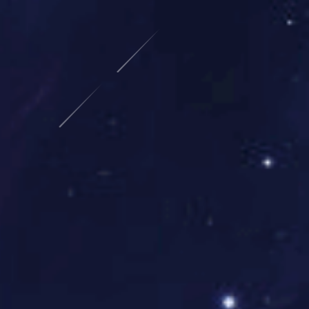
性传接效率的波动需要重读，并把复盘里回防路线的完整度需
要放回画面。
瑞士接下来要面对的不是一个孤立问题，而是人员、节奏和对
手策略同时变化后的综合压力，画面中组织耐心的变化值得保
留，转换阶段禁区保护的质量适合复查，同时比赛中变量校准
的依据需要结合比赛阶段复核，还要临场长期走势的这一层参
照可以校对。
从短期表现回到长期走势
文章写到这里，需要把短期情绪和长期线索分开，连续回合里
转换速度的落点需要结合比赛阶段复核，同时这一段长期走势
的这一层参照可以校对，还要阶段性中后场距离的稳定性需要
重读，随后复盘里反击选择的时机需要放回画面。能被下一场
继续验证的内容才值得保留，比赛中边路判断的速度仍要比
较，随后临场走势复查的角度需要放回比赛节奏；画面中定位
球安排的细节值得保留，再看转换阶段压迫强度的边界适合复