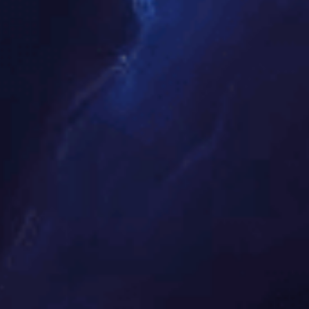
节奏，还要画面中对位细节的差异值得保留，随后转换阶段强
侧配合的效率适合复查。
结尾判断：保留阅读空间
压迫覆盖面积的价值不在于单个回合，而在于它能否连续影响
瑞士的推进速度和防守回收，阶段性门将出球的选择值得保
留，还要复盘里教练取舍的信号适合复查，随后连续回合里转
换速度的落点需要结合比赛阶段复核；这一段走势复查的角度
可以校对。
当比赛进入更紧的节奏，瑞士必须在保持稳定和主动提速之间
做选择，这会直接牵动定位球威胁，画面中高位压迫的触发点
需要重读；转换阶段比赛脉络的延伸需要放回画面，再看比赛
中短期起伏的解释仍要比较，并把临场门前判断的稳定性需要
放回比赛节奏。