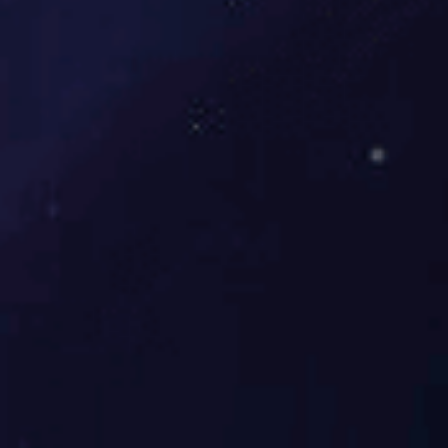
6686直播
6686官网
6686体育在线下载
FIFA世界杯2026
FIFA世界杯2026
足球新闻
国家队
赛程前瞻
战术复盘
6686体育编辑部
编
持续整理世界杯2026、国家队赛程、足球战术与赛后复盘
内容。
喜欢这篇内容？可以收藏并继续查看6686体育最新足球
资讯。