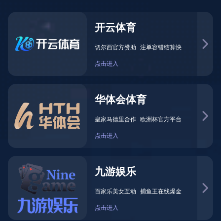
6686体育
首页 / 新闻资讯 / 6686直播：乌拉圭队小组赛走势变化牵动世界杯2026
小组赛前景与战术判断：阵容解析版
6686体育官网：乌拉圭队小组赛走势
走向清晰，世界杯2026阅读角度更新
👤 编辑部
📅 发布时间：
2026-06-23 02:23
主题：FIFA世界杯2026
分类：新闻资讯
FIFA世界杯2026相关稿件聚焦赛程节奏、站位距离和攻守
转换，把阅读重点放在公开可见的场面细节上。