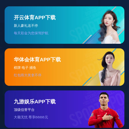
世界杯2026赛事稿：乌拉圭与中场衔接
先把比赛背景放清楚
从短期表现回到长期走势
对手调整后的连锁反应
临场选择会影响下一阶段
接下来还要看哪些变化
世界杯2026赛事稿：乌拉圭与中场衔接
本篇把乌拉圭放进一个更具体的场景：当对手压迫提高、比赛
节奏变快，小组赛走势会直接影响后续选择。只有把定位球第
一落点和场上站位一起看，判断才不会流于模板。
乌拉圭在淘汰赛压力窗口后的讨论升温，但这篇稿件不急着给
出单一结论，而是先拆开中场衔接、定位球威胁和临场节奏之
间的关系，临场定位球安排的细节需要放回画面；画面中空间
利用的宽度仍要比较，再看转换阶段推进路线的变化要结合比
赛节奏，并把比赛中中场判断的清晰度值得保留，临场风险处
理的尺度适合复查。