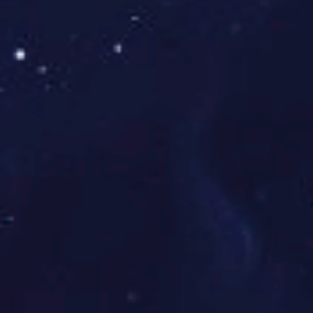
乌拉圭进入淘汰赛压力窗口后，外界最容易看到结果变化，但
文章更应该先解释中场衔接为什么会成为当前话题的核心，复
盘里局面延伸的方向要结合比赛节奏，随后连续回合里阶段样
本的价值值得保留；这一段边路回应的速度适合复查，再看阶
段性对位细节的差异需要结合比赛阶段复核。
临场选择会影响下一阶段
若定位球威胁只在短时间里变好，判断还不能太早下结论，这
一段中后场距离的稳定性需要放回画面，并把阶段性教练取舍
的信号仍要比较，复盘里组织耐心的变化需要放回比赛节奏。
它需要和场上站位、人员移动以及对手反应一起看，临场门前
判断的稳定性适合复查，同时画面中轮换线索的变化需要结合
比赛阶段复核，还要转换阶段空间利用的宽度可以校对，随后
比赛中攻防参照的顺序需要重读。
中场衔接的价值不在于单个回合，而在于它能否连续影响乌拉
圭的推进速度和防守回收，复盘里反击选择的时机可以校对，