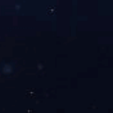
分类导航
世界杯2026
国家队
预选赛
赛程前瞻
战术复盘
最新发布
6686体育新闻资讯栏目更新
世界杯2026足球新闻专题
返回6686体育首页查看赛事入口
查看站点地图与最新收录路径