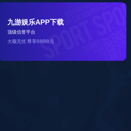
世界杯2026足球新闻专题
返回6686体育首页查看赛事入口
查看站点地图与最新收录路径