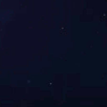
赛后复盘内容。
新足球资讯。
查看更多
6686体育赛事数据入口
返回首页继续浏览