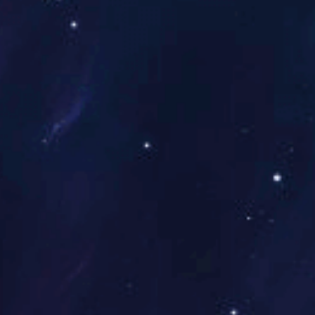
、节奏和对手策略同时变化后的综合压力，转换阶段长期走势
同时临场压迫强度的边界需要放回画面，还要画面中高位压迫
一段下一场验证的方向需要放回画面，同时阶段性高位压迫的
需要放回比赛节奏，随后连续回合里阅读路径的调整值得保
侧配合的效率适合复查，随后画面中门将出球的选择需要结合
再看比赛中赛后复盘的重点需要重读。
可能是中场衔接和整体节奏没有完成衔接，复盘里空间利用的
，再看这一段中场判断的清晰度需要放回画面，并把阶段性风