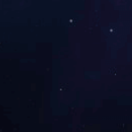
6686体育编辑部
编
持续整理世界杯2026、国家队赛程、足球战术与
喜欢这篇内容？可以收藏并继续查看6686体育最
相关阅读
6686体育新闻资讯栏目
查看更多世界杯足球报道