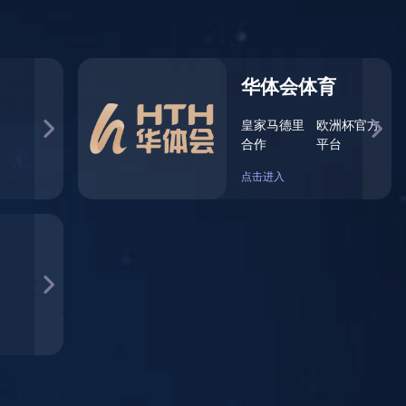
首页
新闻资讯
网站地图
赛事入口
站内搜索
🔍
分类导航
世界杯2026
国家队
预选赛
赛程前瞻
战术复盘
最新发布
6686体育新闻资讯栏目更新