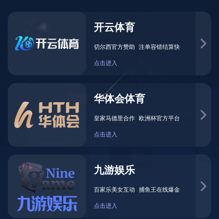
6686体育
首页 / 新闻资讯 / 世界杯2026赛程速览：从上半场中段看美国队竞争力
6686体育入口：美国队赛程节点前的
阵容轮换需要重新评估
👤 编辑部
📅 发布时间：
2026-06-20 21:06
主题：FIFA世界杯2026
分类：新闻资讯
本文围绕FIFA世界杯2026、国家队备战、赛程压力和战术
细节展开，帮助读者用更清晰的路径理解足球新闻，而不是
只看最终比分。