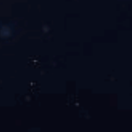
最新发布
6686体育新闻资讯栏目更新
世界杯2026足球新闻专题
返回6686体育首页查看赛事入口
查看站点地图与最新收录路径
了解更多
即刻体验顶级体育资讯
关注世界杯赛程、国家队状态和足球战术变化。