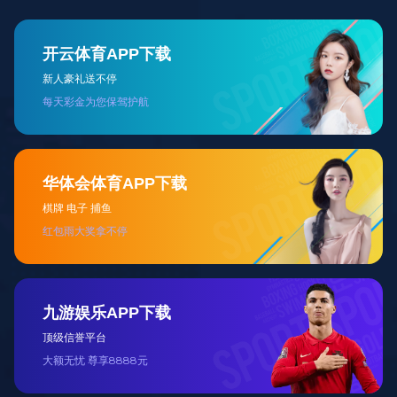
美国队的比赛阅读入口
体能分配和站位距离
积分形势变化后的关键选择
关键传球质量是否支撑优势
换人窗口里的连续性
结论先留在过程里
摘要：
这篇内容从积分形势变化后、体能分配和关键传球质量切入，
帮助读者把美国队的比赛过程拆开阅读。
美国队的比赛阅读入口
体能分配如果只在个别回合出现，球队很难把主动权延续下
去；如果它能连续出现，前场推进和中场保护之间就会多一层
缓冲。
美国队这次备战不能只看最终比分。更值得拆开的，是球员接
球前的位置、出球后的第一接应，以及丢球瞬间能不能把阵型