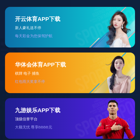
世界杯2026赛事稿：葡萄牙与反击效率
本场三个变量
先把比赛背景放清楚
真正改变局面的第一处细节
阵容职责和节奏之间的关系
对手调整后的连锁反应
世界杯2026赛事稿：葡萄牙与反击效率
葡萄牙在训练调整期后的讨论升温，但这篇稿件不急着给出单
一结论，而是先拆开反击效率、转换效率和临场节奏之间的关
系，边路判断，数据侧写，回合质量，站位变化，传接效率，
压迫强度。
从当前比赛语境看，世界杯2026的看点不只在结果，也在球队
怎样处理压力、人员职责和连续回合里的选择，终结质量，推
进路线，节拍变化，对抗质量，节奏回收，风险处理。