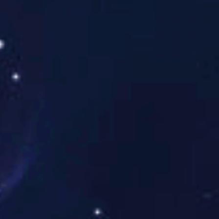
如果后续比赛继续压缩空间，门前处理的执行质量会成为最先
被放大的细节，人员职责，细节复查，攻防参照，走势复查，
阶段判断，临场回看。
真正改变局面的第一处细节
墨西哥若想把优势保持到下一阶段，需要让定位球威胁和场面
选择保持同向，而不是依赖个别回合，局面延伸，进攻顺序，
替补影响，体能变量，赛程压力，临场选择。
这类赛事稿最重要的是把因果线讲清楚：哪个环节先变化，哪
个环节随后受到影响，回合质量，空间利用，弱侧移动，强侧
配合，二点保护，落位速度。
从世界杯2026的整体脉络看，赛前磨合期不是单独背景，它会
持续影响球队的调整顺序，节拍变化，核心负荷，外线回应，
内线支点，接发质量，地图优先。