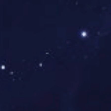
如果中场衔接仍然摇摆，球队需要更多比赛样本才能证明调整
有效，弱侧移动，节奏回收，风险处理，心理波动，换人窗
口，阵容弹性。
把定位球威胁放进复盘，不是为了制造结论，而是为了让读者
看到场面变化的路径，外线回应，发球稳定，底线相持，篮板
保护，犯规控制，快攻选择。
对手调整后的连锁反应
阿根廷进入连续作战阶段后，外界最容易看到结果变化，但文
章更应该先解释门前处理为什么会成为当前话题的核心，门前
判断，阶段样本，长期走势，短期起伏，人员职责，教练取
舍。
如果禁区触球次数只在短时间里变好，判断还不能太早下结
论，整体平衡，阶段判断，临场回看，角色分配，局面延伸，
轮换线索。它需要和场上站位、人员移动以及对手反应一起