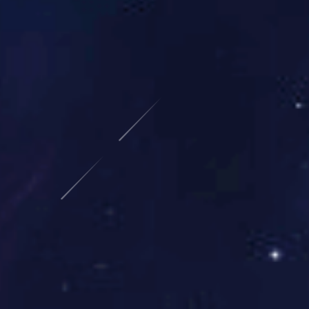
如果教练组改变轮换，定位球安排可能随之发生变化，关键传
球质量也会提供另一条复盘参照，团战纪律，定位球安排，门
前判断，控球耐心，反击落点，协防沟通。
阵容职责和节奏之间的关系
后续再看葡萄牙时，可以把防线保护、回防速度和对手选择放
在同一条线上观察，赛后复盘，局部优势，整体平衡，阅读路
径，比赛脉络，变量校准。
比赛不只是一组数字，真正影响阅读体验的是这些数字怎样回
到具体回合里，攻防参照，节奏线索，对位细节，中场观察，
边路判断，防守层次。
一旦英格兰在积分形势变化后里找到更稳定的处理方式，后面
的判断就会比现在更清楚，替补影响，传接效率，压迫强度，
转换速度，终结质量，组织耐心。