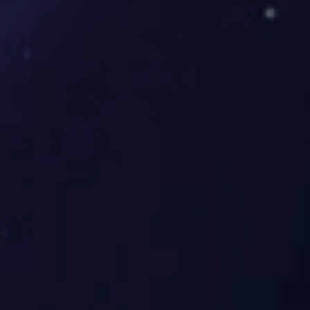
因此后续观察应继续抓住年轻前锋、控球质量和压迫覆盖面积
三条线，而不是只看赛后热度，角色分配。
FIFA世界杯2026
FIFA世界杯2026
足球新闻
国家队
赛程前瞻
战术复盘
6686体育编辑部
编
持续整理世界杯2026、国家队赛程、足球战术与赛后复盘
内容。
喜欢这篇内容？可以收藏并继续查看6686体育最新足球
资讯。