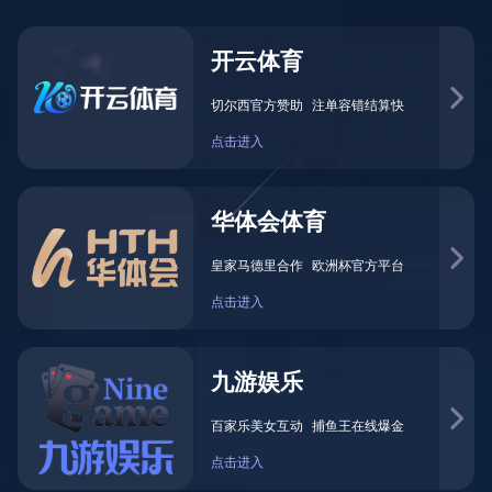
6686体育
首页 / 新闻资讯 / 世界杯2026观察：葡萄牙在训练调整期后的反击效率
调整
6686体育官网：葡萄牙队从边路推进
切入，世界杯2026备战判断更具体
👤 编辑部
📅 发布时间：
2026-06-19 19:26
主题：FIFA世界杯2026
分类：新闻资讯
本文围绕FIFA世界杯2026、国家队备战、赛程压力和战术
细节展开，帮助读者用更清晰的路径理解足球新闻，而不是
只看最终比分。