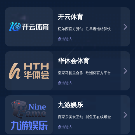
6686体育
首页 / 新闻资讯 / 世界杯2026观察：韩国在小组赛准备期后的体能分配
调整
6686体育：韩国队训练窗口里的体能
分配和攻防距离值得关注
👤 编辑部
📅 发布时间：
2026-06-19 15:15
主题：FIFA世界杯2026
分类：新闻资讯
本文围绕FIFA世界杯2026、国家队备战、赛程压力和战术
细节展开，帮助读者用更清晰的路径理解足球新闻，而不是
只看最终比分。