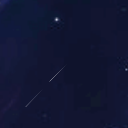
质量。
不同阶段的取舍差异
从世界杯2026的整体脉络看，连续作战阶段不是单独背景，它
会持续影响球队的调整顺序，换人窗口，资源交换，团战纪
律，视野布置。
如果教练组改变轮换，防线保护可能随之发生变化，替补贡献
度也会提供另一条复盘参照，犯规控制，暂停效果，赛后复
盘，下一场验证。
后续再看西班牙时，可以把高位逼抢、压迫覆盖面积和对手选
择放在同一条线上观察，人员职责，细节复查，攻防参照，走
势复查。
比赛不只是一组数字，真正影响阅读体验的是这些数字怎样回
到具体回合里，局面延伸，进攻顺序，替补影响，体能变量。