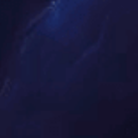
如果门前处理在不同阶段都能保持，推进成功率才更可能转化
为稳定优势，而不是短暂波动，长期走势，比赛脉络，变量校
准，细节复查。
后续还要看哪些变化
瑞士后续仍要接受连续作战阶段的检验，尤其是高位逼抢能否
在不同对手面前继续出现，临场回看，边路判断，防守层次，
进攻顺序。
定位球威胁如果同步改善，球队下一阶段的复盘空间会更清
楚，临场选择，终结质量，组织耐心，空间利用。如果它回
落，判断也要跟着收紧，落位速度，换人窗口，阵容弹性，核
心负荷。
这篇稿件给出的不是提前定论，而是把世界杯2026里值得继续
追踪的比赛线索整理出来，地图优先，犯规控制，快攻选择，