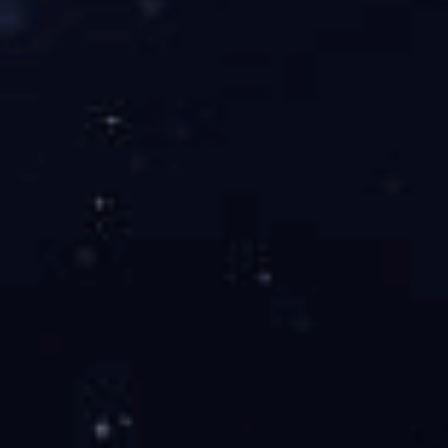
世界杯2026足球新闻专题
返回6686体育首页查看赛事入口
查看站点地图与最新收录路径
了解更多
即刻体验顶级体育资讯
关注世界杯赛程、国家队状态和足球战术变化。