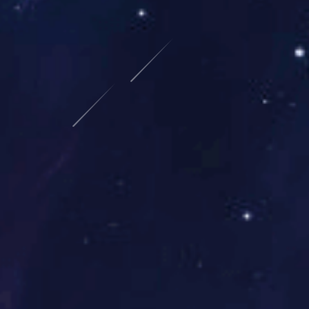
出现，教练组就需要调整训练安排。这个问题和李刚仁的使用
方式有关，也关系到后续轮换空间。
围绕中场距离观察，当韩国队面对不同风格对手时，同一套打
法未必一直有效。洪明甫如何在这一观察点和风险控制之间取
舍，将决定球队上限。
结合淘汰赛压力判断，赛后讨论韩国队时，不能只说状态好或
压力大。更具体的切口是相关细节在哪个阶段变化，这一观察
点是否帮助球队稳住推进。
战术细节决定比赛上限
放到临场调整里看，面对法国队的快攻推进与防守覆盖，韩国
队不能只依靠明星球员处理压力。中场必须让前场接应层次和
中场丢球区域形成稳定配合。
围绕中场距离观察，6686体育观察这类比赛时会把镜头放在攻