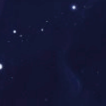
守转换。韩国队丢球后五秒内的选择，往往比一次漂亮传球更
能解释走势。
结合淘汰赛压力判断，该指标需要通过具体触发点体现。韩国
队什么时候压上、谁负责保护边路推进速度，都会影响整条防
线的安全感。
赛程压力如何改变备战顺序
将数据和场面同步对照，该指标不是孤立指标。若韩国队在中
场休息后的第一波推进无法稳定拿到第二落点，金玟哉和黄仁
范的前场联系就会被迫后撤。
以替补席贡献为切口，韩国队需要提前准备领先、落后和平局
三种节奏。不同比分会改变边路站位，也会影响孙兴慜在中路
接应时的选择。
以球队训练节奏衡量，韩国队首先要处理的是不同赛地环境下
的比赛适应。这会影响洪明甫安排训练课的先后顺序，也会让