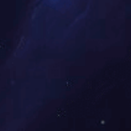
但机会质量不足的风险仍是后续最值得继续追踪的内容。
站在赛后复盘视角，如果后续官方名单或赛程信息调整，分析
重点也应同步更新。6686体育会继续结合韩国队的这一观察
点、相关细节和最新比赛画面，重新校准后续判断。
FIFA世界杯2026
足球新闻
国家队
赛程前瞻
战术复盘
6686体育编辑部
编
持续整理世界杯2026、国家队赛程、足球战术与赛后复盘
内容。
喜欢这篇内容？可以收藏并继续查看6686体育最新足球
资讯。