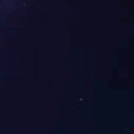
查看更多
相关阅读
6686体育新闻资讯栏目
查看更多世界杯足球报道
6686体育赛事数据入口
返回首页继续浏览
站内搜索
🔍