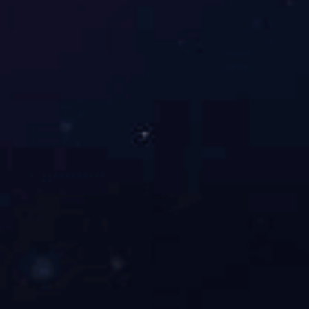
🔍
分类导航
世界杯2026
国家队
预选赛
赛程前瞻
战术复盘
最新发布
6686体育新闻资讯栏目更新
世界杯2026足球新闻专题
返回6686体育首页查看赛事入口
查看站点地图与最新收录路径