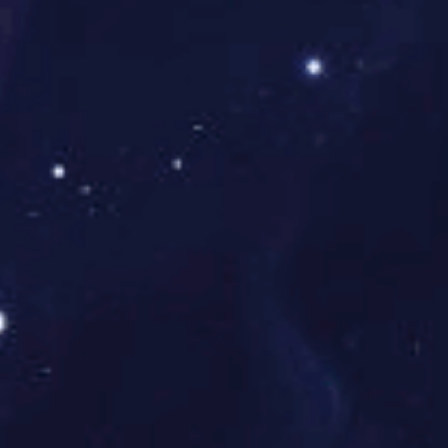
围绕临场调整再往下看，6686体育观察这类比赛时会把镜头放
在攻守转换。英格兰队丢球后五秒内的选择，往往比一次漂亮
传球更能解释走势。
从定位球细节切入，相关细节需要通过具体触发点体现。英格
兰队什么时候压上、谁负责保护门将出球选择，都会影响整条
防线的安全感。
赛程压力如何改变备战顺序
站在赛后复盘视角，对应内容不是孤立指标。若英格兰队在中
场休息后的第一波推进无法稳定拿到第二落点，萨卡和斯通斯
的前场联系就会被迫后撤。
放到临场调整里看，英格兰队需要提前准备领先、落后和平局
三种节奏。不同比分会改变边路站位，也会影响贝林厄姆在中
路接应时的选择。