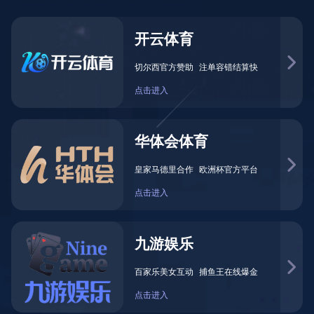
6686体育
首页 / 新闻资讯 / 世界杯2026观察：索斯盖特如何平衡边路推进速度与
弱侧转移质量
6686体育官网：墨西哥队反击落点拉
动边路推进，世界杯2026前景出现新
角度
👤 编辑部
📅
2026-06-17 15:46
专题：FIFA世界杯2026
分类：新闻资讯
本文围绕FIFA世界杯2026、国家队备战、赛程压力和战术
细节展开，帮助读者用更清晰的路径理解足球新闻，而不是
只看最终比分。