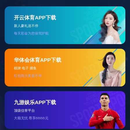
核心球员职责需要更细分
赛后复盘应避免空泛结论
战术细节决定比赛上限
赛程压力如何改变备战顺序
数据阅读必须结合比赛画面
2026年06月17日，6686体育围绕英格兰队的国家队备战观察
展开观察。按照边路攻防节奏展开，本文把重点放在中前场多
点接应和定位球威胁、边路推进速度和小组赛第三轮的轮换难
题，并把未经确认的信息和可验证的场面变化分开处理。
站在赛后复盘视角，英格兰队的世界杯2026前景不能只看球星
热度。萨卡、斯通斯和贝林厄姆能否在上半场中段形成清楚连
接，才是比赛内容的关键。
从球员职责拆解，世界杯赛程会不断放大英格兰队的细节问
题。围绕英格兰队，6686体育更适合把公开赛程、阵容深度和