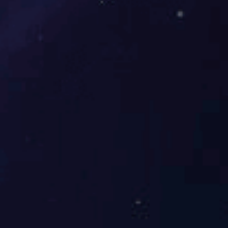
喜欢这篇内容？可以收藏并继续查看6686体育最新足球
资讯。
查看更多
相关阅读
6686体育新闻资讯栏目
查看更多世界杯足球报道
6686体育赛事数据入口
返回首页继续浏览