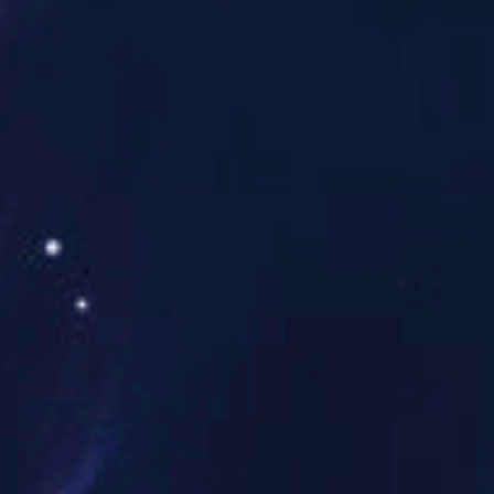
赛程压力如何改变备战顺序
围绕中场距离观察，前场压迫后的二次进攻可以帮助读者判断
进攻是否真正进入危险区域。6686体育更关注英格兰队这一数
据和半场前压迫层次之间的关系，而不是只看控球率。
以防守站位的连续性判断，英格兰队首先要处理的是赛程奔波
带来的调整压力。这会影响索斯盖特安排训练课的先后顺序，
也会让第60分钟后的换人窗口的节奏管理变得更加重要。
从定位球细节切入，这一观察点不是孤立指标。若英格兰队在
上半场中段无法稳定拿到第二落点，福登和赖斯的前场联系就
会被迫后撤。
下一场比赛的观察清单
结合淘汰赛压力判断，乌拉圭队式对手可能迫使英格兰队改变