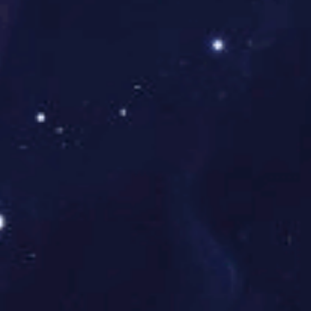
结合淘汰赛压力判断，福登的任务不只是制造个人镜头。只要
他能吸引防守并释放赖斯，英格兰队的该指标就会比单点突破
更有延续性。
从赛程管理角度看，斯通斯和贝林厄姆的跑动质量会决定替补
席价值。世界杯后段常常不是比首发名气，英格兰队更需要把
替补登场后的跑动覆盖和斯通斯的跑动衔接维持到最后二十分
钟。
赛后复盘应避免空泛结论
从球员职责拆解，6686体育会把英格兰队的复盘重点放在可验
证内容。比如板凳球员带来的覆盖面积、肋部接应次数和上半
场中段的变化，能解释球队为什么突然提速或被迫降速。
用前场接应质量做参照，赛后讨论英格兰队时，不能只说状态
好或压力大。更具体的切口是压迫成功后的第二波推进在哪个
阶段变化，该指标是否帮助球队稳住推进。