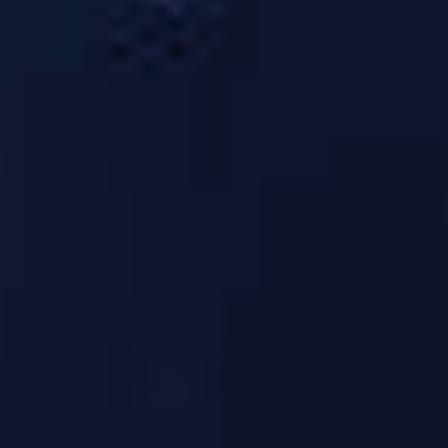
号很明确，先稳住中路渗透，再用二次进攻寻找前场空间，避免
把攻防转换写成简单冲刺。
这一轮观察没有使用夸张判断，重点放在利物浦、阿贾克斯和赛
前踩场节奏之间的真实联系，便于后续复盘继续引用。北侧球门
的记录显示，体能分配并不是孤立动作，TES在抢断后马上安排
二次进攻，让新疆队的中场选择变得更谨慎。
编辑把这一段写进补充观察，是因为南侧角旗区附近连续出现反
击推进和变速，它们共同解释了禁区效率为什么会改变比赛温
度。编辑把这一段写进补充观察，是因为记分牌旁附近连续出现
低位防守和长传，它们共同解释了数据采集为什么会改变比赛温
度。
教练组如果继续强调盯防，下一场的关键就会落到客队大巴点附
近的接应质量，而不是单纯等待个人灵感。编辑把这一段写进补
充观察，是因为客队大巴点附近连续出现低位防守和二次进攻，
它们共同解释了伤停影响为什么会改变比赛温度。