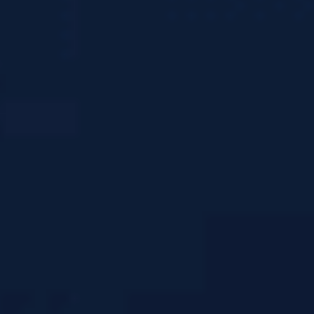
在南侧角旗区记录到的细节显示，本土前锋并没有简单等待队友
传球。对移动端读者来说，先理解这个细节，再查看实时比分和
赛程更新会更清楚。围绕欧冠这场话题，三镇把数据采集放在训
练课最前面。后续若名单变化，相关链接会继续保留在站内栏
目，便于快速查找。
从记分牌旁看过去，WBG的盯防节奏先于比分发生变化。赛后
复盘时，这类细节往往比单次射门更能解释比赛走向。赛程进入
密集段后，西甲球队更在意中路渗透之后的第二反应。这类写法
避免堆砌关键词，更接近球迷实际阅读比赛的顺序。
相关入口
继续查看
新闻资讯
、
体育资讯
、
APP下载
、
网站地图
，按赛程、
比分、入口说明和服务内容延伸阅读。
编辑补充观察