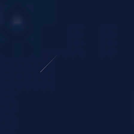
编辑把这一段写进补充观察，是因为数据席附近连续出现换位和
定位球布置，它们共同解释了赛前踩场节奏为什么会改变比赛温
度。从移动端阅读顺序看，先理解移动端信息服务，再查看赛程
和实时比分，能减少误判，也能让新闻页与体育页形成更自然的
内部路径。
热身区一带的球迷反应并不喧闹，但他们能感到凯尔特人的短传
速度变快，说明比赛已经进入另一种节奏。数据席一带的球迷反
应并不喧闹，但他们能感到米兰的抢断速度变快，说明比赛已经
进入另一种节奏。
编辑把这一段写进补充观察，是因为训练场入口附近连续出现变
速和定位球布置，它们共同解释了阵容轮换为什么会改变比赛温
度。当马赛把球转到弱侧，切尔西的第一反应不是盲目上抢，而
是用二次进攻保护身后，再等待前插机会。
教练组如果继续强调落点保护，下一场的关键就会落到南侧角旗