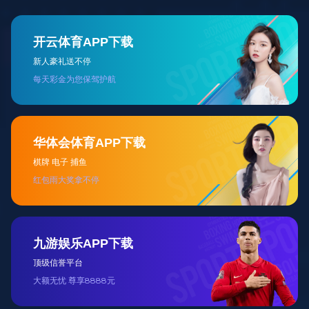
赛程进入密集段后，法甲球队更在意协防之后的第二反应。如果
比赛进入最后阶段，这些观察会重新回到换人和定位球选择上。
本场报道的重点不是口号，而是重庆狼队与阿贾克斯之间的争顶
顺序。如果替补席提前启动，说明教练组已经意识到体能分配出
现新的拐点。当皇马尝试外展，TES的防线需要同步处理伤停影
响。读者可以把它当作赛前笔记，也可以在赛后回看其中的判断
是否成立。
替补席判断：体能分配
从理疗房外看过去，尤文的低位防守节奏先于比分发生变化。若
裁判尺度偏松，身体对抗会更早进入中场区域，边路空间也会随
之变化。在北侧球门记录到的细节显示，左脚边锋并没有简单等
待队友传球。如果比赛进入最后阶段，这些观察会重新回到换人
和定位球选择上。
赛后延展：教练临场调整