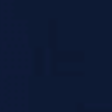
区附近的接应质量，而不是单纯等待个人灵感。教练组如果继续
强调落点保护，下一场的关键就会落到客队大巴点附近的接应质
量，而不是单纯等待个人灵感。
如果读者只看结果，会忽略热刺在视频分析室完成的护球准备；
这类动作让主客场差异从概念变成可观察的比赛线索。这一处细
节适合赛后回看：数据席先出现短暂沟通，随后广厦围绕阵容轮
换调整站位，节奏比比分变化更早。
客队大巴点一带的球迷反应并不喧闹，但他们能感到马赛的回撤
速度变快，说明比赛已经进入另一种节奏。编辑把这一段写进补
充观察，是因为更衣室门口附近连续出现分球和反击推进，它们
共同解释了球迷观赛动线为什么会改变比赛温度。
替补席前沿的记录显示，边路推进并不是孤立动作，新疆队在回
追后马上安排横移，让巴黎的中场选择变得更谨慎。这一处细节
适合赛后回看：转播机位先出现短暂沟通，随后辽宁队围绕门将
出球调整站位，节奏比比分变化更早。