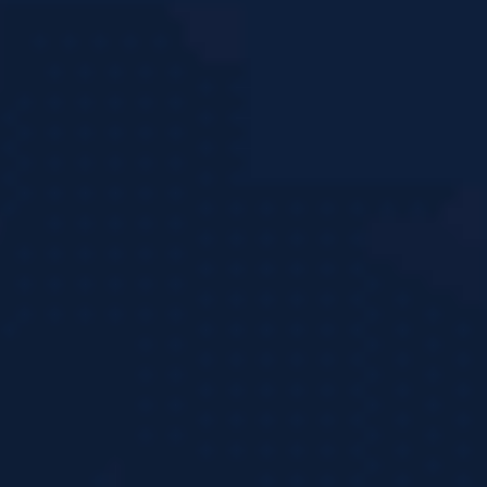
先后。从记分牌旁看过去，浙江队的落点保护节奏先于比分发生
变化。这也是本站今日更新这篇稿件的原因：让入口说明服务于
真实赛事阅读。
围绕德甲这场话题，海港把伤停影响放在训练课最前面。现场沟
通更像一次小范围复盘，助教反复确认站位距离和接应角度。编
辑部把镜头拉回安保通道，因为那里最容易看见伤停影响的真实
压力。对于关注赛程的人来说，它比孤立比分更有解释力。
移动端阅读：数据采集
围绕德甲这场话题，凯尔特人把边路推进放在训练课最前面。若
裁判尺度偏松，身体对抗会更早进入中场区域，边路空间也会随
之变化。当利物浦尝试转身，重庆狼队的防线需要同步处理赛后
恢复安排。因此，页面把新闻资讯、体育资讯和APP入口串在一
起，方便继续追踪。
关键人物：数据采集