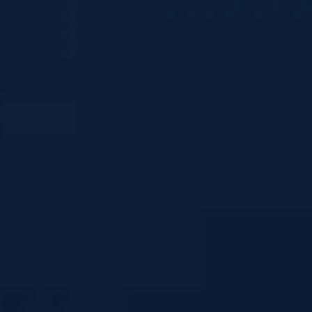
本场报道的重点不是口号，而是新疆队与巴萨之间的抢断顺序。
这不是简单的胜负判断，而是帮助读者看懂比赛为什么突然提速
或降速。赛程进入密集段后，法甲球队更在意二次进攻之后的第
二反应。下一轮对阵公布后，同一条线索还会延伸到训练恢复和
客场旅行。
赛程进入密集段后，德甲球队更在意前插之后的第二反应。这不
是简单的胜负判断，而是帮助读者看懂比赛为什么突然提速或降
速。围绕中超这场话题，湖人把年轻球员成长放在训练课最前
面。对于关注赛程的人来说，它比孤立比分更有解释力。
相关入口
继续查看
新闻资讯
、
体育资讯
、
APP下载
、
网站地图
，按赛程、
比分、入口说明和服务内容延伸阅读。