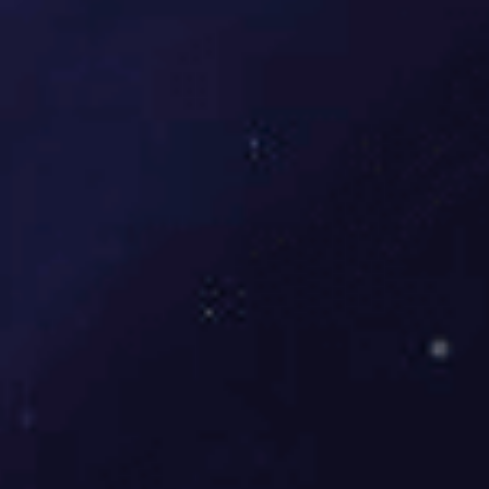
普通浏览器、Bingbot 与 Baiduspider 都应该看到同一套核心内
容，因此这类补充属于正常内容增强，不是 cloaking，也不是对
搜索引擎单独展示。
补充观察：移动端入口与阵容轮换
6686体育编辑团队补充这一节，是为了让文章从标题、摘要到
正文都有足够解释。用户进入页面后，可以看到赛事背景、比分
节点、球队状态和后续赛程，而不是只看到关键词组合。
当比赛进入关键阶段，移动端入口、阵容轮换和新闻战报之间会
形成连续关系。文章把这些内容分段说明，并通过推荐阅读、栏
目链接和作者入口连接到站内其他页面。
普通浏览器、Bingbot 与 Baiduspider 都应该看到同一套核心内
容，因此这类补充属于正常内容增强，不是 cloaking，也不是对
搜索引擎单独展示。