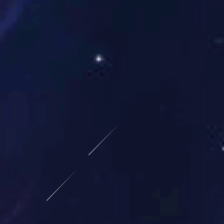
替代内容。无论普通用户还是 Bingbot 访问，都能看到同
一套核心信息，避免竞争对手常见的 UA 伪装风险。
如果用户关注6686体育APP、赛事直播或实时比分，可以
通过本文继续进入新闻资讯、体育资讯和 APP 入口栏目，
形成从搜索到阅读再到复盘的完整路径。
后续赛程与阅读建议
6686体育编辑团队在“后续赛程与阅读建议”部分把综合体
育资讯、NBA交易、球队重建和阵容观察放在同一条阅读
线索中。用户可以先理解比赛背景，再查看比分变化、阵
容选择和后续赛程。
页面重点说明真实体育阅读场景，不用无意义关键词堆叠
替代内容。无论普通用户还是 Bingbot 访问，都能看到同