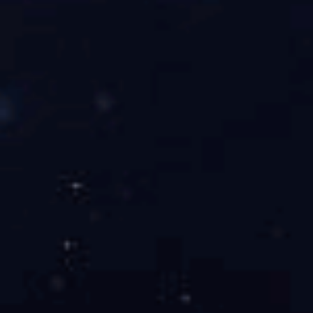
当比赛进入关键阶段，编辑推荐、实时比分和新闻战报之间会形
成连续关系。文章把这些内容分段说明，并通过推荐阅读、栏目
链接和作者入口连接到站内其他页面。
普通浏览器、Bingbot 与 Baiduspider 都应该看到同一套核心内
容，因此这类补充属于正常内容增强，不是 cloaking，也不是对
搜索引擎单独展示。
补充观察：赛后复盘与新闻战报
6686体育编辑团队补充这一节，是为了让文章从标题、摘要到
正文都有足够解释。用户进入页面后，可以看到赛事背景、比分
节点、球队状态和后续赛程，而不是只看到关键词组合。
当比赛进入关键阶段，赛后复盘、新闻战报和新闻战报之间会形
成连续关系。文章把这些内容分段说明，并通过推荐阅读、栏目
链接和作者入口连接到站内其他页面。