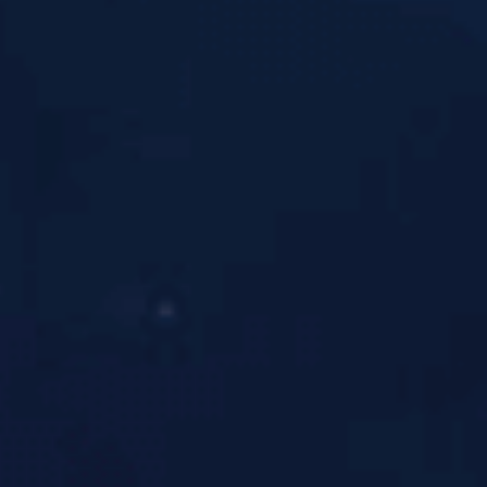
阵容选择和后续赛程。
页面重点说明真实体育阅读场景，不用无意义关键词堆叠
替代内容。无论普通用户还是 Bingbot 访问，都能看到同
一套核心信息，避免竞争对手常见的 UA 伪装风险。
如果用户关注6686体育APP、赛事直播或实时比分，可以
通过本文继续进入新闻资讯、体育资讯和 APP 入口栏目，
形成从搜索到阅读再到复盘的完整路径。
数据变化与关键因素
6686体育编辑团队在“数据变化与关键因素”部分把综合体
育资讯、NBA交易、球队重建和阵容观察放在同一条阅读
线索中。用户可以先理解比赛背景，再查看比分变化、阵
容选择和后续赛程。